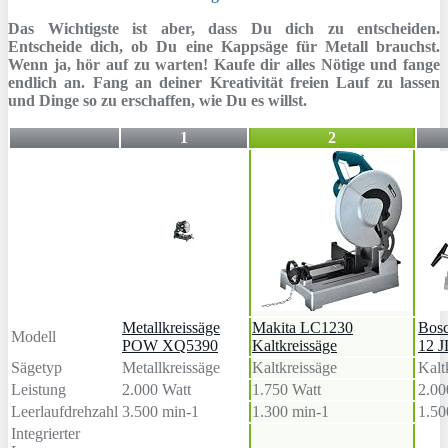
Das Wichtigste ist aber, dass Du dich zu entscheiden.
Entscheide dich, ob Du eine Kappsäge für Metall brauchst.
Wenn ja, hör auf zu warten! Kaufe dir alles Nötige und fange
endlich an. Fang an deiner Kreativität freien Lauf zu lassen
und Dinge so zu erschaffen, wie Du es willst.
1
2
Metallkreissäge
Makita LC1230
Bosc
Modell
POW XQ5390
Kaltkreissäge
12 J
Sägetyp
Metallkreissäge
Kaltkreissäge
Kalt
Leistung
2.000 Watt
1.750 Watt
2.00
Leerlaufdrehzahl
3.500 min-1
1.300 min-1
1.50
Integrierter