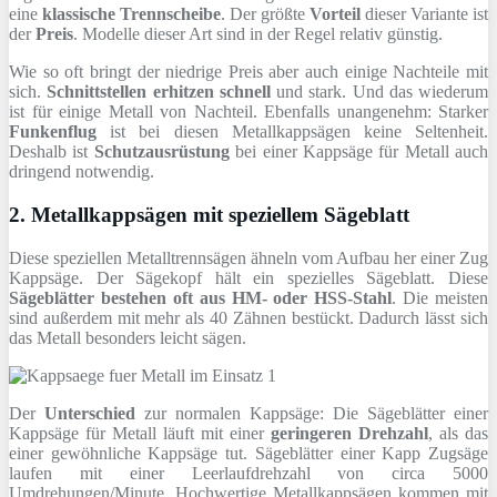
eine
klassische Trennscheibe
. Der größte
Vorteil
dieser Variante ist
der
Preis
. Modelle dieser Art sind in der Regel relativ günstig.
Wie so oft bringt der niedrige Preis aber auch einige Nachteile mit
sich.
Schnittstellen erhitzen schnell
und stark. Und das wiederum
ist für einige Metall von Nachteil. Ebenfalls unangenehm: Starker
Funkenflug
ist bei diesen Metallkappsägen keine Seltenheit.
Deshalb ist
Schutzausrüstung
bei einer Kappsäge für Metall auch
dringend notwendig.
2. Metallkappsägen mit speziellem Sägeblatt
Diese speziellen Metalltrennsägen ähneln vom Aufbau her einer Zug
Kappsäge. Der Sägekopf hält ein spezielles Sägeblatt. Diese
Sägeblätter bestehen oft aus HM- oder HSS-Stahl
. Die meisten
sind außerdem mit mehr als 40 Zähnen bestückt. Dadurch lässt sich
das Metall besonders leicht sägen.
Der
Unterschied
zur normalen Kappsäge: Die Sägeblätter einer
Kappsäge für Metall läuft mit einer
geringeren Drehzahl
, als das
einer gewöhnliche Kappsäge tut. Sägeblätter einer Kapp Zugsäge
laufen mit einer Leerlaufdrehzahl von circa 5000
Umdrehungen/Minute. Hochwertige Metallkappsägen kommen mit