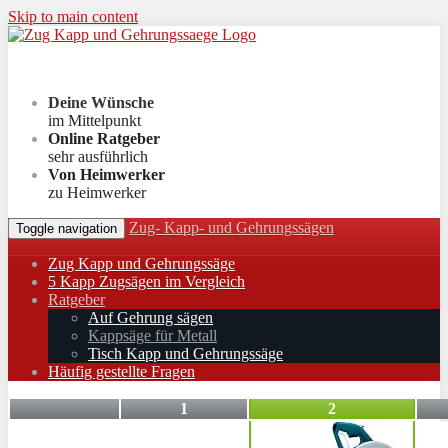
Skip to main content
Deine Wünsche
im Mittelpunkt
Online Ratgeber
sehr ausführlich
Von Heimwerker
zu Heimwerker
Zug- Kapp- und Gehrungssägen
Toggle navigation
Zug Kapp und Gehrungssäge
5 Kapp Zugsägen im Vergleich
Ratgeber
Auf Gehrung sägen
Kappsäge für Metall
Tisch Kapp und Gehrungssäge
Häufig gestellte Fragen
1
2