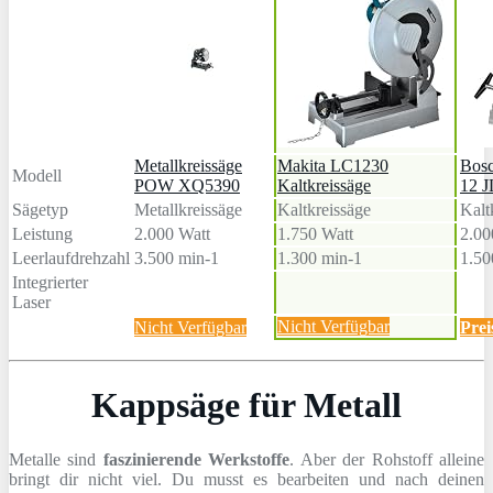
Metallkreissäge
Makita LC1230
Bosc
Modell
POW XQ5390
Kaltkreissäge
12 J
Sägetyp
Metallkreissäge
Kaltkreissäge
Kalt
Leistung
2.000 Watt
1.750 Watt
2.00
Leerlaufdrehzahl
3.500 min-1
1.300 min-1
1.50
Integrierter
Laser
Nicht Verfügbar
Nicht Verfügbar
Prei
Kappsäge für Metall
Metalle sind
faszinierende Werkstoffe
. Aber der Rohstoff alleine
bringt dir nicht viel. Du musst es bearbeiten und nach deinen