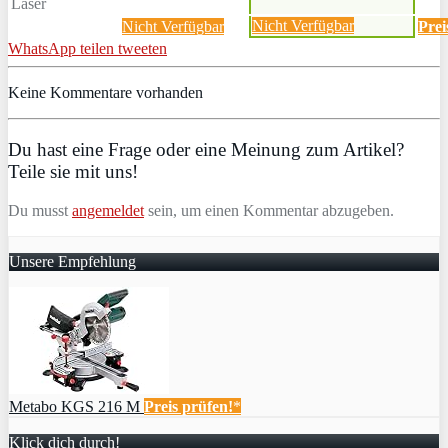
Laser
Nicht Verfügbar
Nicht Verfügbar
Prei
WhatsApp
teilen
tweeten
Keine Kommentare vorhanden
Du hast eine Frage oder eine Meinung zum Artikel?
Teile sie mit uns!
Du musst
angemeldet
sein, um einen Kommentar abzugeben.
Unsere Empfehlung
Metabo KGS 216 M
Preis prüfen!
*
Klick dich durch!