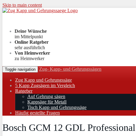
Skip to main content
Deine Wünsche
im Mittelpunkt
Online Ratgeber
sehr ausführlich
Von Heimwerker
zu Heimwerker
Zug- Kapp- und Gehrungssägen
Toggle navigation
Zug Kapp und Gehrungssäge
5 Kapp Zugsägen im Vergleich
Ratgeber
Auf Gehrung sägen
Kappsäge für Metall
Tisch Kapp und Gehrungssäge
Häufig gestellte Fragen
Bosch GCM 12 GDL Professional