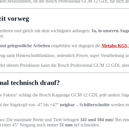
em herausfinden, ob die B
osch Professional GCM 12 GDL für dich al
it vorweg
verlieren und gleich mit dem wichtigsten anfangen:
Ja, in unseren Aug
st.
und gelegentliche Arbeiten
empfehlen wir dagegen die
Metabo KGS 
amt Hinterschnittfunktion, ordentlich Power, super Verarbeitung und 
 In der oberen Preisklasse kann die Bosch Professional GCM 12 GDL ab
al technisch drauf?
he Fakten“ schlägt die Bosch Kappsäge GCM 12 GDL jede andere Säge a
t der Sägekopf von -47 bis +47°
neigbar
–
Schifterschnitte
werden mit
us: Die maximale Breite und Tiefe betragen
341 und 104 mm
! Bei ei
ei einer 45° Neigung noch immer
51 mm
tief schneiden.