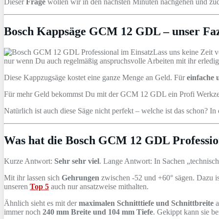
Dieser
Frage
wollen wir in den nächsten Minuten nachgehen und zud
Bosch Kappsäge GCM 12 GDL – unser Faz
Lass uns keine Zeit 
nur wenn Du auch regelmäßig anspruchsvolle Arbeiten mit ihr erledig
Diese Kappzugsäge kostet eine ganze Menge an Geld. Für
einfache 
Für mehr Geld bekommst Du mit der GCM 12 GDL ein Profi Werkzeug s
Natürlich ist auch diese Säge nicht perfekt – welche ist das schon?
Was hat die Bosch GCM 12 GDL Profession
Kurze Antwort:
Sehr sehr viel
. Lange Antwort: In Sachen „technisc
Mit ihr lassen sich
Gehrungen
zwischen -52 und +60° sägen. Dazu is
unseren
Top 5
auch nur ansatzweise mithalten.
Ähnlich sieht es mit der
maximalen Schnitttiefe und Schnittbreite
a
immer noch
240 mm Breite und 104 mm Tiefe
. Gekippt kann sie b