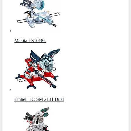
Makita LS1018L
Einhell TC-SM 2131 Dual