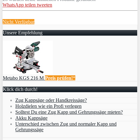
WhatsApp
teilen
tweeten
Nicht Verfügbar
Unsere Empfehlung
Metabo KGS 216 M
Preis prüfen!
*
Klick dich durch!
Zug Kappsäge oder Handkreissäge?
Holzdielen wie ein Profi verlegen
Solltest Du eine Zug Kapp und Gehrungssäge mieten?
Akku Kappsäge
Unterschied zwischen Zug und normaler Kapp und
Gehrungssäge