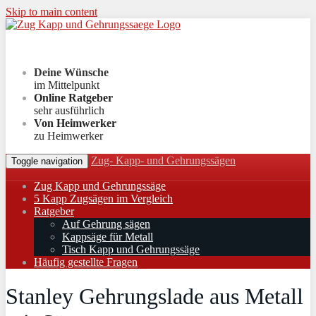
Skip to main content
Deine Wünsche
im Mittelpunkt
Online Ratgeber
sehr ausführlich
Von Heimwerker
zu Heimwerker
Zug- Kapp- und Gehrungssägen
Toggle navigation
Zug Kapp und Gehrungssäge
5 Kapp Zugsägen im Vergleich
Ratgeber
Auf Gehrung sägen
Kappsäge für Metall
Tisch Kapp und Gehrungssäge
Häufig gestellte Fragen
Stanley Gehrungslade aus Metall