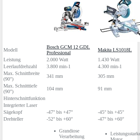
Bosch GCM 12 GDL
Modell
Makita LS1018L
Professional
Leistung
2.000 Watt
1.430 Watt
Leerlaufdrehzahl
3.800 min-1
4.300 min-1
Max. Schnittbreite
341 mm
305 mm
(90°)
Max. Schnitttiefe
104 mm
91 mm
(90°)
Hinterschnittfunktion
Integrierter Laser
Sägekopf
-47° bis +47°
-45° bis +45°
Drehteller
-52° bis +60°
-47° bis +60°
Grandiose
Leistungsstark
Verarbeitung
Motor