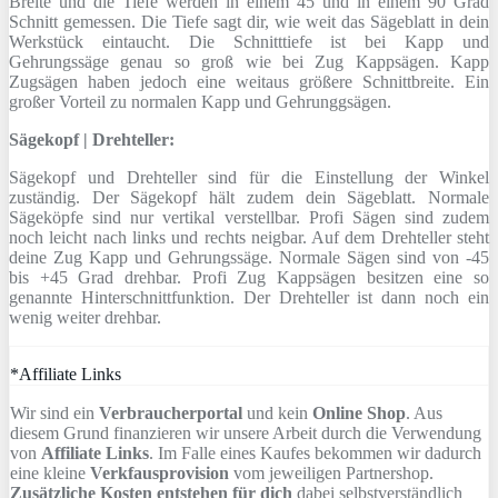
Breite und die Tiefe werden in einem 45 und in einem 90 Grad
Schnitt gemessen. Die Tiefe sagt dir, wie weit das Sägeblatt in dein
Werkstück eintaucht. Die Schnitttiefe ist bei Kapp und
Gehrungssäge genau so groß wie bei Zug Kappsägen. Kapp
Zugsägen haben jedoch eine weitaus größere Schnittbreite. Ein
großer Vorteil zu normalen Kapp und Gehrunggsägen.
Sägekopf | Drehteller:
Sägekopf und Drehteller sind für die Einstellung der Winkel
zuständig. Der Sägekopf hält zudem dein Sägeblatt. Normale
Sägeköpfe sind nur vertikal verstellbar. Profi Sägen sind zudem
noch leicht nach links und rechts neigbar. Auf dem Drehteller steht
deine Zug Kapp und Gehrungssäge. Normale Sägen sind von -45
bis +45 Grad drehbar. Profi Zug Kappsägen besitzen eine so
genannte Hinterschnittfunktion. Der Drehteller ist dann noch ein
wenig weiter drehbar.
*Affiliate Links
Wir sind ein
Verbraucherportal
und kein
Online Shop
. Aus
diesem Grund finanzieren wir unsere Arbeit durch die Verwendung
von
Affiliate Links
. Im Falle eines Kaufes bekommen wir dadurch
eine kleine
Verkfausprovision
vom jeweiligen Partnershop.
Zusätzliche Kosten entstehen für dich
dabei selbstverständlich