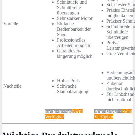
Schnitttiefe und
Sehr fester Sta
Schnittbreite
Präzise Einstel
überzeugen
möglichkeiten
Sehr starker Motor
Präziser Schnit
Vorteile
Einfache
Schnittbreite u
Bedienbarkeit der
Schnitttiefe
Säge
überzeugen
Professionelles
Preis-/
Arbeiten möglich
Leistungsverhä
Garantiever-
Gute Verarbei
längerung möglich
Bedienungsanl
unübersichtlic
Hoher Preis
Zubehör
Nachteile
Schwache
durchschnittlic
Staubabsaugung
Für Linkshänd
nicht optimal
Produktdetails
Nicht
Produktdetails
Nicht
Verfügbar
Verfügbar