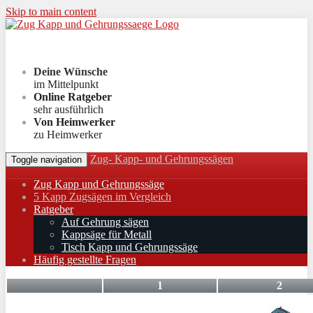
Skip to main content
Deine Wünsche
im Mittelpunkt
Online Ratgeber
sehr ausführlich
Von Heimwerker
zu Heimwerker
Zug- Kapp- und Gehrungssägen
Toggle navigation
Zug Kapp und Gehrungssäge
5 Kapp Zugsägen im Vergleich
Ratgeber
Auf Gehrung sägen
Kappsäge für Metall
Tisch Kapp und Gehrungssäge
Häufig gestellte Fragen
1
2